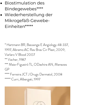
Biostimulation des
Bindegewebes****
Wiederherstellung der
Mikrogefäß-Gewebe-
Einheiten*****
* Hartmann BR, Bassenge E Angiology 48:337,
1997, Abramo AC Rev Bras Cir Plast, 2009,
Varlaro V Blood 2007
** Vacher, 1987
*** Maia-Figueiró TL, ODashire AN, Menezes
GP
**** Ferreira JCT J Drugs Dermatol, 2008
***** Curri, Albergati, 1997