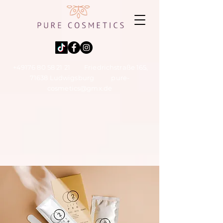
+49176 80 58 21 21
Friedrichstraße 165,
71638 Ludwigsburg
pure-
cosmetics@gmx.de