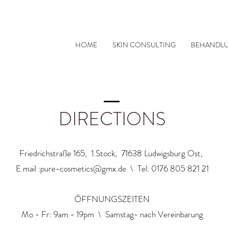
9176 80 58 21 21 Friedrichstraße 165, 71638 Ludwigsb
HOME
SKIN CONSULTING
BEHANDL
DIRECTIONS
Friedrichstraße 165, 1.Stock, 71638 Ludwigsburg Ost,
E.mail :
pure-cosmetics@gmx.de
\ Tel: 0176 805 821 21
ÖFFNUNGSZEITEN
Mo - Fr: 9am - 19pm \ ​​Samstag- nach Vereinbarung