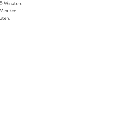
 5 Minuten.
 Minuten.
uten.
https://www.pure-cosmetics.info/impressum