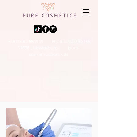
+49176 80 58 21 21
Friedrichstraße 165,
71638 Ludwigsburg
pure-
cosmetics@gmx.de