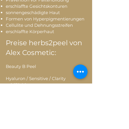
erschlaffte Gesichtskonturen
sonnengeschädigte Haut
Formen von Hyperpigmentierungen
Cellulite und Dehnungsstreifen
erschlaffte Körperhaut
Preise herbs2peel von
Alex Cosmetic:
Beauty B Peel
Hyaluron / Sensitive / Clarity
€ 139,00
Advanced Peel / Stemm Cell / Detox
€ 159,00
Upgrade Hals / Decolette
€ 39,00
Andere Areale nach Absprache