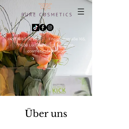
+49176 80 58 21 21
Friedrichstraße 165,
71638 Ludwigsburg
pure-
cosmetics@gmx.de
Über uns