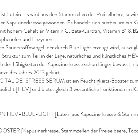
 ist Lutein. Es wird aus den Stammzellen der Preiselbeere, sowie
er Kapuzinerkresse gewonnen. Es handelt sich hierbei um ein Ka
mit hohem Gehalt an Vitamin C, Beta‐Carotin, Vitamin B1 & B2
olyphenolen und Enzymen.
den Sauerstoffmangel, der durch Blue Light erzeugt wird, auszugl
Struktur zum Teil in der Lage, natürliches und künstliches HEV
ch der Fähigkeiten der Kapuzinerkresse schon länger bewusst, n
anze des Jahres 2013 gekürt.
IGITAL DE-STRESS SERUM ist ein Feuchtigkeits‐Booster zum 
laulicht [HEV] und bietet gleich 3 wesentliche Funktionen im K
EV–BLUE-LIGHT [Lutein aus Kapuzinerkresse & Stammze
ER [Kapuzinerkresse, Stammzellen der Preiselbeere, Tocop