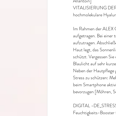
Allantoin]
VITALISIERUNG DER
hochmolekulare Hyaluro
Im Rahmen der ALEX CO
aufgetragen. Bei einer
aufzutragen. Abschließe
Haut legt, das Sonnenl
schützt. Vergessen Sie 
Blaulicht auf sehr kurze
Neben der Hautpflege gi
Stress zu schützen: Meh
beim Smartphone aktivie
bevorzugen [Möhren, Sü
DIGITAL -DE_STRESS
Feuchtigkeits-Booste