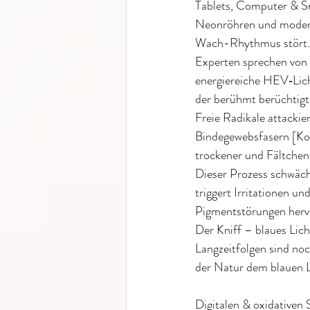
Tablets, Computer & Sm
Neonröhren und moderne
Wach-Rhythmus stört. B
Experten sprechen von
energiereiche HEV‐Lich
der berühmt berüchtigte
Freie Radikale attackie
Bindegewebsfasern [Kolla
trockener und Fältchen 
Dieser Prozess schwächt
triggert Irritationen u
Pigmentstörungen hervo
Der Kniff – blaues Lich
Langzeitfolgen sind noch
der Natur dem blauen 
Digitalen & oxidativen