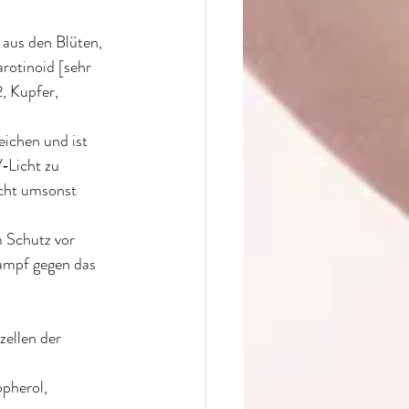
 aus den Blüten, 
rotinoid [sehr 
, Kupfer, 
eichen und ist 
‐Licht zu 
icht umsonst 
Schutz vor 
ampf gegen das 
llen der 
herol, 