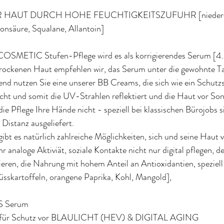
 HAUT DURCH HOHE FEUCHTIGKEITSZUFUHR [nieder‐
nsäure, Squalane, Allantoin]
SMETIC Stufen-Pflege wird es als korrigierendes Serum [4. 
 trockenen Haut empfehlen wir, das Serum unter die gewohnte Ta
nd nutzen Sie eine unserer BB Creams, die sich wie ein Schutzsc
icht und somit die UV-Strahlen reflektiert und die Haut vor S
die Pflege Ihre Hände nicht - speziell bei klassischen Bürojobs 
 Distanz ausgeliefert.
bt es natürlich zahlreiche Möglichkeiten, sich und seine Haut v
r analoge Aktiviät, soziale Kontakte nicht nur digital pflegen,
ren, die Nahrung mit hohem Anteil an Antioxidantien, speziell 
sskartoffeln, orangene Paprika, Kohl, Mangold],
 Serum 
r für Schutz vor BLAULICHT (HEV) & DIGITAL AGING