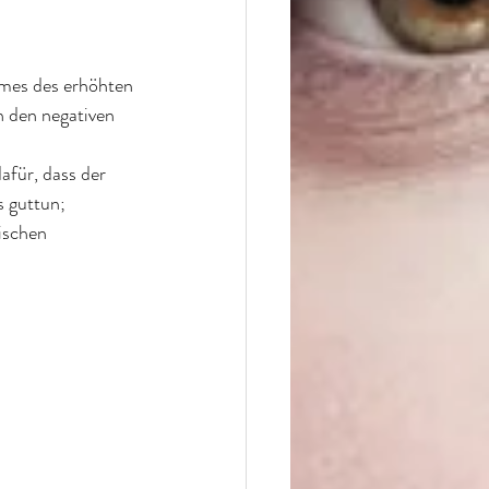
hmes des erhöhten 
n den negativen 
afür, dass der 
 guttun; 
ischen 