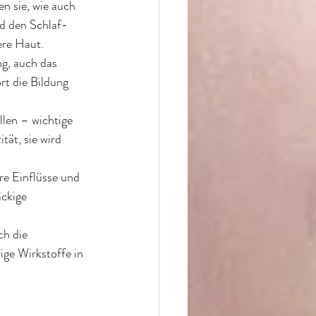
n sie, wie auch 
d den Schlaf-
ere Haut. 
g, auch das 
t die Bildung 
len – wichtige 
tät, sie wird 
re Einflüsse und 
ckige 
ch die 
ige Wirkstoffe in 