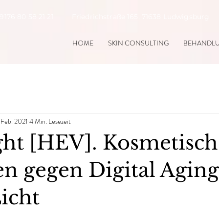
9176 80 58 21 21 Friedrichstraße 165, 71638 Ludwigsb
HOME
SKIN CONSULTING
BEHANDL
. Feb. 2021
4 Min. Lesezeit
ght [HEV]. Kosmetisch
n gegen Digital Agin
icht