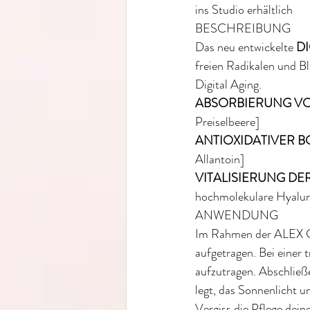
ins Studio erhältlich
BESCHREIBUNG
Das neu entwickelte 
DI
freien Radikalen und B
Digital Aging.  
ABSORBIERUNG VO
Preiselbeere]
ANTIOXIDATIVER B
Allantoin]
VITALISIERUNG D
hochmolekulare Hyaluro
ANWENDUNG
Im Rahmen der ALEX CO
aufgetragen. Bei einer
aufzutragen. Abschließe
legt, das Sonnenlicht 
Vergiss die Pflege dein