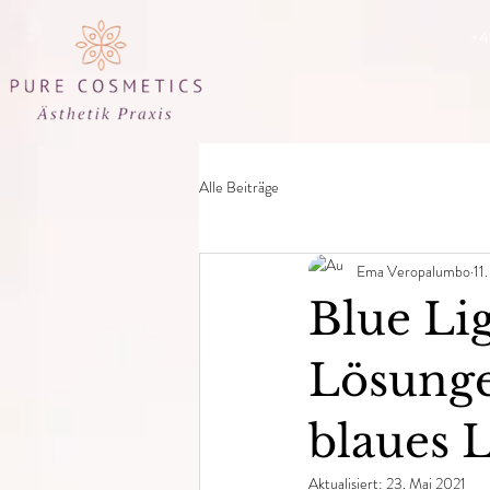
+4
Alle Beiträge
Ema Veropalumbo
11
Blue Li
Lösunge
blaues L
Aktualisiert:
23. Mai 2021