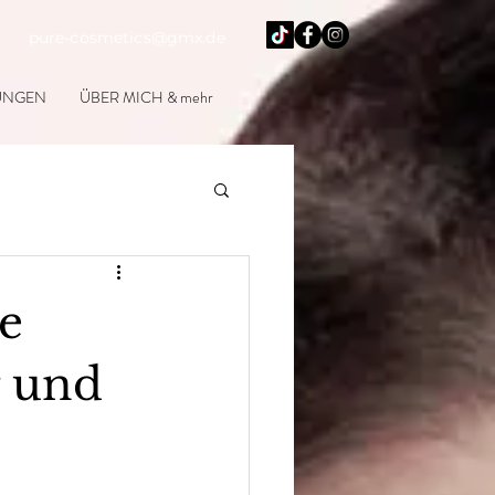
urg
pure-cosmetics@gmx.de
UNGEN
ÜBER MICH & mehr
e
g und