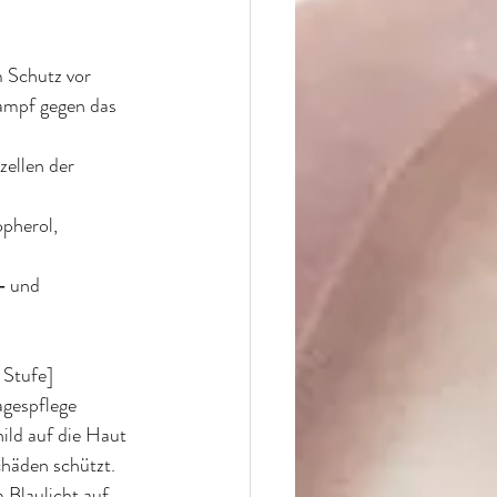
m Schutz vor 
ampf gegen das 
ellen der 
pherol, 
‐ und 
Stufe] 
gespflege 
ild auf die Haut 
häden schützt. 
 Blaulicht auf 