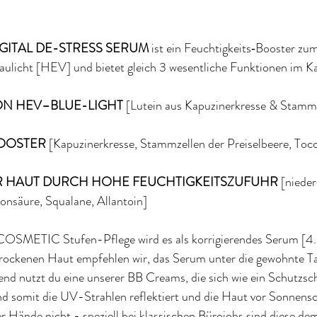
GITAL DE-STRESS SERUM 
ist ein Feuchtigkeits‐Booster zu
laulicht [HEV] und bietet gleich 3 wesentliche Funktionen im K
N HEV–BLUE-LIGHT 
[Lutein aus Kapuzinerkresse & Stammz
OOSTER 
[Kapuzinerkresse, Stammzellen der Preiselbeere, Toco
ER HAUT DURCH HOHE FEUCHTIGKEITSZUFUHR 
[nieder
nsäure, Squalane, Allantoin]
SMETIC Stufen-Pflege wird es als korrigierendes Serum [4. 
 trockenen Haut empfehlen wir, das Serum unter die gewohnte Ta
nd nutzt du eine unserer BB Creams, die sich wie ein Schutzsch
und somit die UV-Strahlen reflektiert und die Haut vor Sonnensc
er Hände nicht - speziell bei klassischen Bürojobs sind diese dem