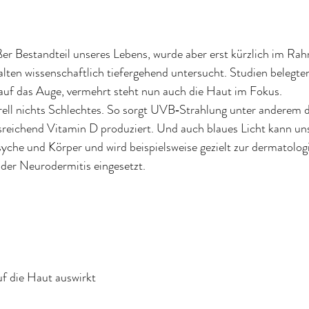
oßer Bestandteil unseres Lebens, wurde aber erst kürzlich im Ra
lten wissenschaftlich tiefergehend untersucht. Studien belegte
 auf das Auge, vermehrt steht nun auch die Haut im Fokus.
rell nichts Schlechtes. So sorgt UVB‐Strahlung unter anderem d
sreichend Vitamin D produziert. Und auch blaues Licht kann uns
syche und Körper und wird beispielsweise gezielt zur dermatolog
er Neurodermitis eingesetzt.
uf die Haut auswirkt