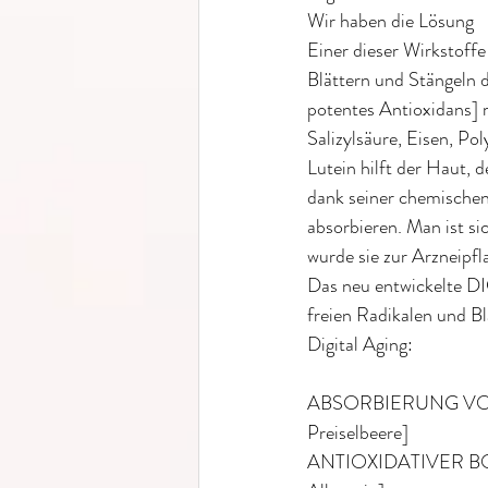
Wir haben die Lösung
Einer dieser Wirkstoffe
Blättern und Stängeln d
potentes Antioxidans] 
Salizylsäure, Eisen, P
Lutein hilft der Haut, 
dank seiner chemischen 
absorbieren. Man ist si
wurde sie zur Arzneipfl
Das neu entwickelte D
freien Radikalen und B
Digital Aging:
ABSORBIERUNG VON H
Preiselbeere]
ANTIOXIDATIVER BOOST