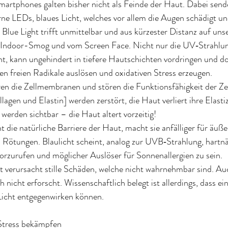
artphones galten bisher nicht als Feinde der Haut. Dabei sende
 LEDs, blaues Licht, welches vor allem die Augen schädigt un
lue Light trifft unmittelbar und aus kürzester Distanz auf uns
 Indoor-Smog und vom Screen Face. Nicht nur die UV‐Strahlun
t, kann ungehindert in tiefere Hautschichten vordringen und dor
n freien Radikale auslösen und oxidativen Stress erzeugen.
ren die Zellmembranen und stören die Funktionsfähigkeit der Zel
gen und Elastin] werden zerstört, die Haut verliert ihre Elastizi
werden sichtbar – die Haut altert vorzeitig!
 die natürliche Barriere der Haut, macht sie anfälliger für äuße
nd Rötungen. Blaulicht scheint, analog zur UVB‐Strahlung, hartnä
rzurufen und möglicher Auslöser für Sonnenallergien zu sein.
t verursacht stille Schäden, welche nicht wahrnehmbar sind. Au
 nicht erforscht. Wissenschaftlich belegt ist allerdings, dass ein
Licht entgegenwirken können.
 Stress bekämpfen