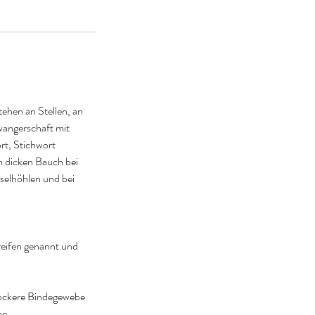
ehen an Stellen, an
wangerschaft mit
rt, Stichwort
m dicken Bauch bei
selhöhlen und bei
reifen genannt und
lockere Bindegewebe
me