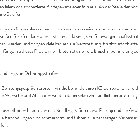
leiern das strapazierte Bindegewebe ebenfalls aus. An der Stelle der hö
re Streifen.
ngsstreifen verblassen nach circa zwei Jahren wieder und werden dann w
weißen Streifen dann aber erst einmal da sind, sind Schwangerschaftsstrei
 loszuwerden und bringen viele Frauen zur Verzweiflung. Es gibt jedoch effe
ür genau dieses Problem, wir bieten etwa eine Ultraschallbehandlung od
ehandlung von Dehnungsstreifen
n Beratungsgespräch erörtern wir die behandelbaren Körperregionen und 
re Wünsche und Absichten werden dabei selbstverständlich berücksichtig
ungsmethoden haben sich das Needling, Kräuterschal Peeling und die An
Die Behandlungen sind schmerzarm und führen zu einer stetigen Verbesser
ifen.