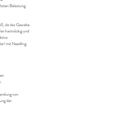
chsten Belastung
eiß, da das Gewebe
fen hartnäckig und
ktive
er/ mit Needling
den
t.
wendung von
ung der