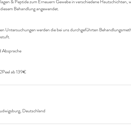
ollagen & Peptide zum Erneuern Gewebe in verschiedene Hautschichten, 
n diesem Behandlung angewendet.
hen Untersuchungen werden die bei uns durchgeführten Behandlungsmeth
stuft.
nd Absprache
s2Peel ab 139€
Ludwigsburg, Deutschland