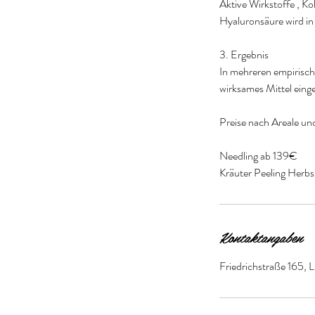
Aktive Wirkstoffe , K
Hyaluronsäure wird i
3. Ergebnis
In mehreren empirisc
wirksames Mittel einge
Preise nach Areale u
Needling ab 139€
Kräuter Peeling Herb
Kontaktangaben
Friedrichstraße 165, 