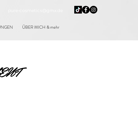
urg
pure-cosmetics@gmx.de
UNGEN
ÜBER MICH & mehr
ENT