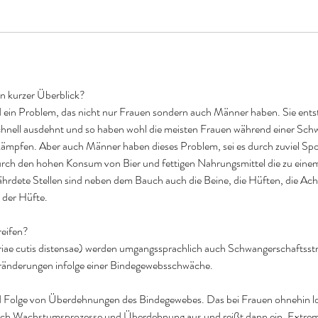
n kurzer Überblick?
 ein Problem, das nicht nur Frauen sondern auch Männer haben. Sie entst
chnell ausdehnt und so haben wohl die meisten Frauen während einer Sch
ämpfen. Aber auch Männer haben dieses Problem, sei es durch zuviel Spo
rch den hohen Konsum von Bier und fettigen Nahrungsmittel die zu eine
rdete Stellen sind neben dem Bauch auch die Beine, die Hüften, die Ach
 der Hüfte.
eifen?
iae cutis distensae) werden umgangssprachlich auch Schwangerschaftsst
eränderungen infolge einer Bindegewebsschwäche.
d Folge von Überdehnungen des Bindegewebes. Das bei Frauen ohnehin 
urch Wachstumsprozesse und Überdehnung aus und reißt dann ein. Extre