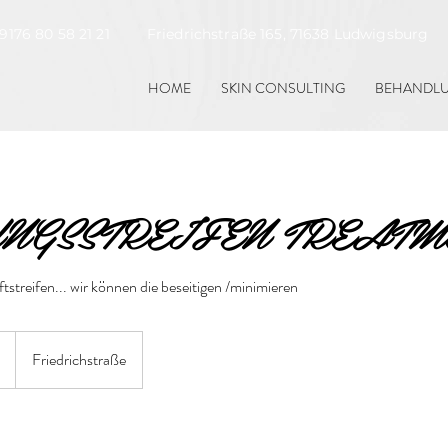
9176 80 58 21 21 Friedrichstraße 165, 71638 Ludwigsb
HOME
SKIN CONSULTING
BEHANDL
NGSSTREIFEN TREATM
streifen... wir können die beseitigen /minimieren
Friedrichstraße